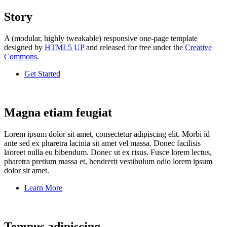
Story
A (modular, highly tweakable) responsive one-page template
designed by
HTML5 UP
and released for free under the
Creative
Commons
.
Get Started
Magna etiam feugiat
Lorem ipsum dolor sit amet, consectetur adipiscing elit. Morbi id
ante sed ex pharetra lacinia sit amet vel massa. Donec facilisis
laoreet nulla eu bibendum. Donec ut ex risus. Fusce lorem lectus,
pharetra pretium massa et, hendrerit vestibulum odio lorem ipsum
dolor sit amet.
Learn More
Tempus adipiscing